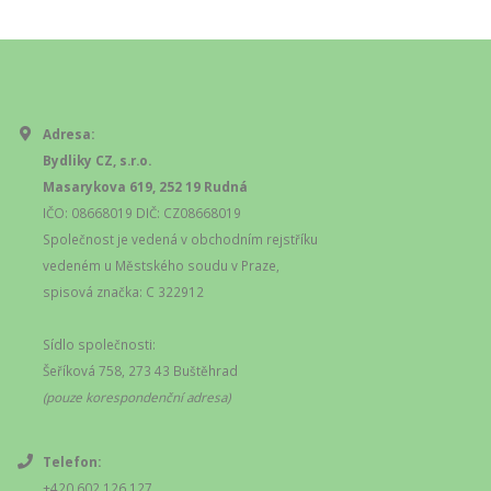
Adresa:
Bydliky CZ, s.r.o.
Masarykova 619, 252 19 Rudná
IČO: 08668019 DIČ: CZ08668019
Společnost je vedená v obchodním rejstříku
vedeném u Městského soudu v Praze,
spisová značka: C 322912
Sídlo společnosti:
Šeříková 758, 273 43 Buštěhrad
(pouze korespondenční adresa)
Telefon:
+420 602 126 127