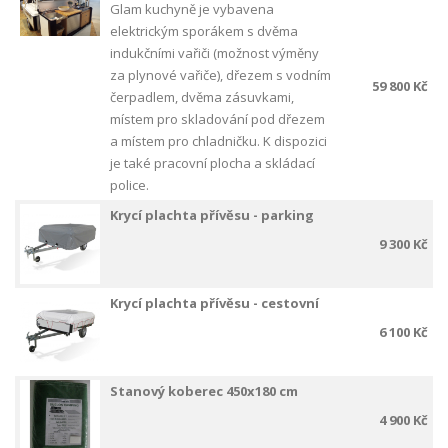
Glam kuchyně je vybavena
elektrickým sporákem s dvěma
indukčními vařiči (možnost výměny
za plynové vařiče), dřezem s vodním
59 800 Kč
čerpadlem, dvěma zásuvkami,
místem pro skladování pod dřezem
a místem pro chladničku.
K dispozici
je také pracovní plocha a skládací
police.
Krycí plachta přívěsu - parking
9 300 Kč
Krycí plachta přívěsu - cestovní
6 100 Kč
Stanový koberec 450x180 cm
4 900 Kč