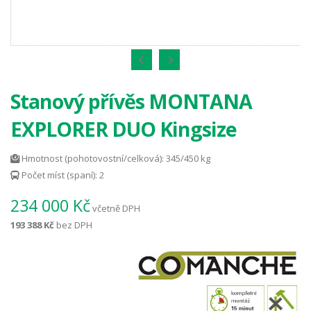
Stanový přívěs MONTANA
EXPLORER DUO Kingsize
Hmotnost (pohotovostní/celková): 345/450 kg
Počet míst (spaní): 2
234 000 Kč
včetně DPH
193 388 Kč
bez DPH