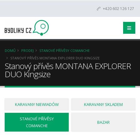
+420 602 126 127
DOMŮ
PRODEJ
STANOVÉ PŘÍVĚSY COMANCHE
STANOVÝ PŘÍVĚS MONTANA EXPLORER DUO KINGSIZE
Stanový přívěs MONTANA EXPLORER
DUO Kingsize
KARAVANY NIEWIADÓW
KARAVANY SKLADEM
STANOVÉ PŘÍVĚSY
BAZAR
COMANCHE