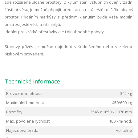
zde rozšířené úložné prostory. Díky umístění vstupních dveří v zadní
části přívěsu, je možné připojit předstan, s nímž ještě rozšíříte obytný
prostor. Přidáním markýzy s předním klenutím bude vaše mobilní
přístřeší ještě větší a intimnější.
Ideální pro krátké přestávky ale i dlouhodobé pobyty.
Stanový přívěs je možné objednat v šedo-šedém nebo v zeleno-
pískovém provedení.
Technické informace
Provozní hmotnost
345 kg
Maximální hmotnost
450/600 kg
Rozměry
3545 x 1650 x 1070
mm
Max. povolená rychlost
100 km/hod.
Nájezdová brzda
volitelně