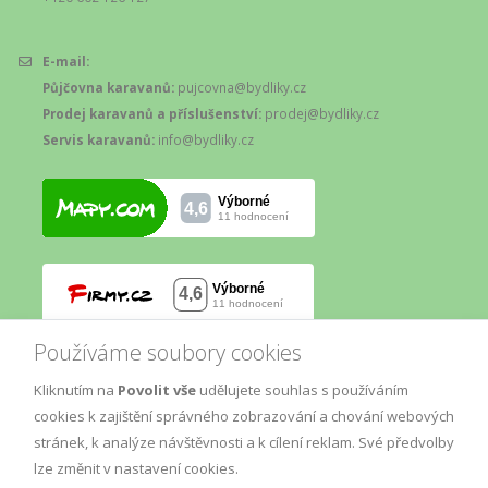
E-mail:
Půjčovna karavanů:
pujcovna@bydliky.cz
Prodej karavanů a příslušenství:
prodej@bydliky.cz
Servis karavanů:
info@bydliky.cz
Používáme soubory cookies
Kliknutím na
Povolit vše
udělujete souhlas s používáním
cookies k zajištění správného zobrazování a chování webových
stránek, k analýze návštěvnosti a k cílení reklam. Své předvolby
lze změnit v nastavení cookies.