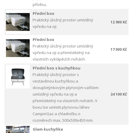
přívěsu.
Přední box
Praktický úložný prostor umístěný
12 900 Kč
vpředu na oji.
Přední box
Praktický úložný prostor umístěný
17 000 Kč
vpředu na oji a přemístitelný na
vlastních vyklápěcích nohách.
Přední box s kuchyňkou
Praktický úložný prostor s
vestavěnou kuchyňkou a
dvouplotýnkovým plynovým vařičem
umístěný vpředu na oji a
24 100 Kč
přemístitelný na vlastních nohách. V
boxu lze umístit plynovou láhev
CampinGaz a chladničku o
rozměrech max. 500x500x450 mm.
Glam kuchyňka