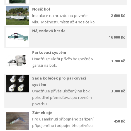
Nosič kol
Instalace na hrazdu na pevném
2 600 Kč
víku. Možnost umístit až 4 nosiče kol.
Nájezdová brzda
16 000 Kč
Parkovací systém
Umožňuje uložit přívěs bezpečně v
3 700 Kč
garáži na bok.
Sada koleček pro parkovací
systém
Umožňuje přívěs uložený na bok
3 300 Kč
pohodlně přemisťovat po rovném
povrchu.
Zámek oje
Pro uzamknutí přípojného zařízení
450 Kč
připojeného i odpojeného přívěsu.