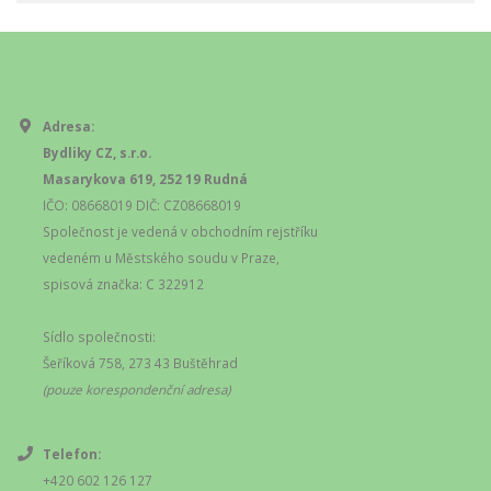
Adresa:
Bydliky CZ, s.r.o.
Masarykova 619, 252 19 Rudná
IČO: 08668019 DIČ: CZ08668019
Společnost je vedená v obchodním rejstříku
vedeném u Městského soudu v Praze,
spisová značka: C 322912
Sídlo společnosti:
Šeříková 758, 273 43 Buštěhrad
(pouze korespondenční adresa)
Telefon:
+420 602 126 127