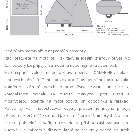
Ideální pro motorkáře a nejmenší automobily!
Rádi cestujete na motorce? Tak tady je ideální stanový přívěs Mc
Camp, který lze připojit i za motorku nebo nejmenší automobil.
Mc Camp je revoluční model a žhavá novinka COMANCHE v oblasti
stanových přívěsů. Tento přívěs pro 2 osoby vám poslouží jako
komfortní zázemí vašich dobrodružství. Kvalitní matrace a
kompaktnost modelu se zvedací markýzou proti slunci a
moskytiérou, oceníte na místě pobytu při odpočinku a relaxaci.
Pokud by vám nedostačoval obytný prostor, je možné připojit
předstan, který může sloužit i jako garáž pro váš motocykl. A pokud
chcete pohodlně i vařit, naleznete v příslušenství výbavu pro
kuchyňku s vařičem a dřezem, která se prakticky skládá do útrob