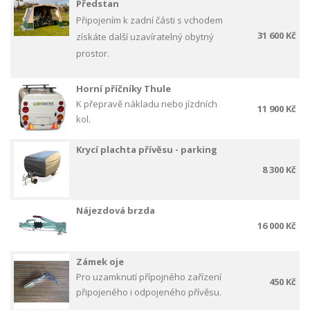
Předstan
Připojením k zadní části s vchodem
31 600 Kč
získáte další uzavíratelný obytný
prostor.
Horní příčníky Thule
K přepravě nákladu nebo jízdních
11 900 Kč
kol.
Krycí plachta přívěsu - parking
8 300 Kč
Nájezdová brzda
16 000 Kč
Zámek oje
Pro uzamknutí přípojného zařízení
450 Kč
připojeného i odpojeného přívěsu.