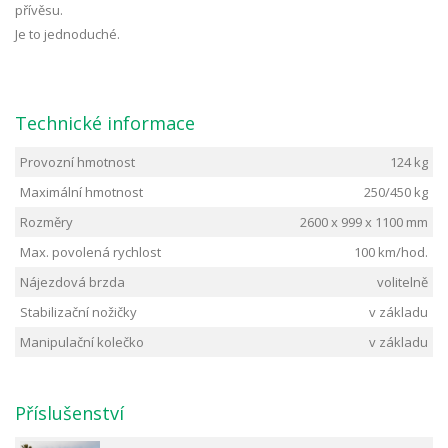
přívěsu.
Je to jednoduché.
Technické informace
Provozní hmotnost
124 kg
Maximální hmotnost
250/450 kg
Rozměry
2600 x 999 x 1100
mm
Max. povolená rychlost
100 km/hod.
Nájezdová brzda
volitelně
Stabilizační nožičky
v základu
Manipulační kolečko
v základu
Příslušenství