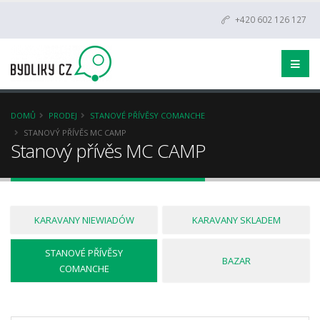
+420 602 126 127
DOMŮ
PRODEJ
STANOVÉ PŘÍVĚSY COMANCHE
STANOVÝ PŘÍVĚS MC CAMP
Stanový přívěs MC CAMP
KARAVANY NIEWIADÓW
KARAVANY SKLADEM
STANOVÉ PŘÍVĚSY
BAZAR
COMANCHE