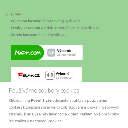
E-mail:
Půjčovna karavanů:
pujcovna@bydliky.cz
Prodej karavanů a příslušenství:
prodej@bydliky.cz
Servis karavanů:
info@bydliky.cz
Používáme soubory cookies
Kliknutím na
Povolit vše
udělujete souhlas s používáním
cookies k zajištění správného zobrazování a chování webových
stránek, k analýze návštěvnosti a k cílení reklam. Své předvolby
lze změnit v nastavení cookies.