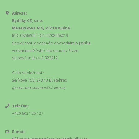
Adresa:
Bydliky CZ, s.r.o.
Masarykova 619, 252 19 Rudná
IČO: 08668019 DIČ: CZ08668019
Společnost je vedená v obchodním rejstříku
vedeném u Městského soudu v Praze,
spisová značka: C 322912
Sídlo společnosti:
Šeříková 758, 273 43 Buštěhrad
(pouze korespondenční adresa)
Telefon:
+420 602 126 127
E-mail: