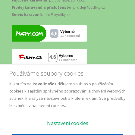
Půjčovna karavanů:
pujcovna@bydliky.cz
Prodej karavanů a příslušenství:
prodej@bydliky.cz
Servis karavanů:
info@bydliky.cz
Používáme soubory cookies
Kliknutím na
Povolit vše
udělujete souhlas s používáním
cookies k zajištění správného zobrazování a chování webových
stránek, k analýze návštěvnosti a k cílení reklam. Své předvolby
lze změnit v nastavení cookies.
Nastavení cookies
© Copyright
AM
2019.
Marketing
, All Rights Reserved.
GDPR