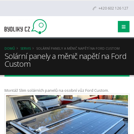
+420 602 126 127
DOMŮ
SERVIS
SOLÁRNÍ PANELY A MĚNIČ NAPĚTÍ NA FORD CUSTOM
Solární panely a měnič napětí na Ford
Custom
Montáž Slim solárních panelů na osobní vůz Ford Custom.