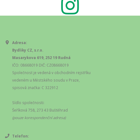
Adresa:
Bydliky CZ, s.r.o.
Masarykova 619, 252 19 Rudná
IČO: 08668019 DIČ: CZ08668019
Společnost je vedená v obchodním rejstříku
vedeném u Městského soudu v Praze,
spisová značka: C 322912
Sídlo společnosti:
Šeříková 758, 273 43 Buštěhrad
(pouze korespondenční adresa)
Telefon: