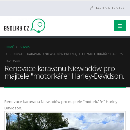
+420 602 126 127
DOMŮ
SERVIS
RENOVACE KARAVANU NIEWIADÓW PRO MAJITELE "MOTORKÁŘE" HARLEY-
DAVIDSON.
Renovace karavanu Niewiadów pro
majitele "motorkáře" Harley-Davidson.
Renovace karavanu Niewiadów pro majitele "motorkáře" Harley-
Davidson.