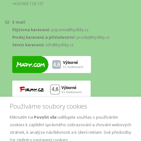
+420 602 126 127
E-mail:
Půjčovna karavanů:
pujcovna@bydliky.cz
Prodej karavanů a příslušenství:
prodej@bydliky.cz
Servis karavanů:
info@bydliky.cz
Používáme soubory cookies
Kliknutím na
Povolit vše
udělujete souhlas s používáním
cookies k zajištění správného zobrazování a chování webových
stránek, k analýze návštěvnosti a k cílení reklam. Své předvolby
lze změnit v nastavení cookies.