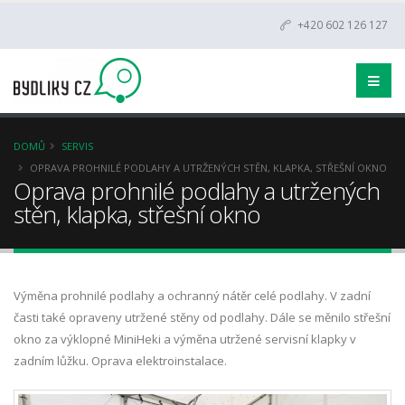
+420 602 126 127
DOMŮ
SERVIS
OPRAVA PROHNILÉ PODLAHY A UTRŽENÝCH STĚN, KLAPKA, STŘEŠNÍ OKNO
Oprava prohnilé podlahy a utržených
stěn, klapka, střešní okno
Výměna prohnilé podlahy a ochranný nátěr celé podlahy. V zadní
časti také opraveny utržené stěny od podlahy. Dále se měnilo střešní
okno za výklopné MiniHeki a výměna utržené servisní klapky v
zadním lůžku. Oprava elektroinstalace.