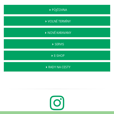
PŮJČOVNA
VOLNÉ TERMÍNY
NOVÉ KARAVANY
SERVIS
E-SHOP
RADY NA CESTY