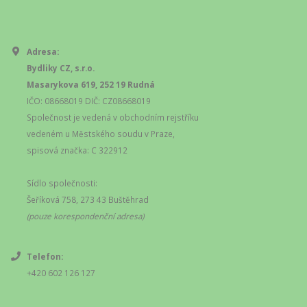
Adresa:
Bydliky CZ, s.r.o.
Masarykova 619, 252 19 Rudná
IČO: 08668019 DIČ: CZ08668019
Společnost je vedená v obchodním rejstříku
vedeném u Městského soudu v Praze,
spisová značka: C 322912
Sídlo společnosti:
Šeříková 758, 273 43 Buštěhrad
(pouze korespondenční adresa)
Telefon:
+420 602 126 127