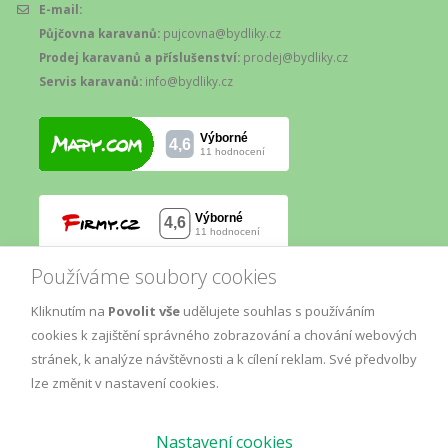
E-mail:
Půjčovna karavanů:
pujcovna@bydliky.cz
Prodej karavanů a příslušenství:
prodej@bydliky.cz
Servis karavanů:
info@bydliky.cz
Používáme soubory cookies
Kliknutím na
Povolit vše
udělujete souhlas s používáním
cookies k zajištění správného zobrazování a chování webových
stránek, k analýze návštěvnosti a k cílení reklam. Své předvolby
lze změnit v nastavení cookies.
Nastavení cookies
© Copyright
AM
2019.
Marketing
, All Rights Reserved.
GDPR