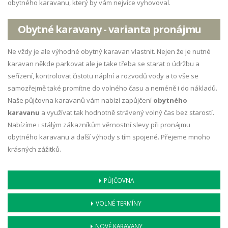
obytného karavanu, který by vám nejvíce vyhovoval.
Obytné karavany - varianta pronájmu
Ne vždy je ale výhodné obytný karavan vlastnit. Nejen že je nutné
karavan někde parkovat ale je take třeba se starat o údržbu a
seřízení, kontrolovat čistotu náplní a rozvodů vody a to vše se
samozřejmě také promítne do volného času a neméně i do nákladů.
Naše půjčovna karavanů vám nabízí zapůjčení
obytného
karavanu
a využívat tak hodnotně strávený volný čas bez starostí.
Nabízíme i stálým zákazníkům věrnostní slevy při pronájmu
obytného karavanu a další výhody s tím spojené. Přejeme mnoho
krásných zážitků.
PŮJČOVNA
VOLNÉ TERMÍNY
NOVÉ KARAVANY