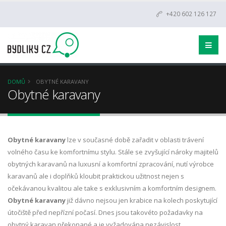
+420 602 126 127
DOMŮ
OBYTNÉ KARAVANY
Obytné karavany
Obytné karavany
lze v současné době zařadit v oblasti trávení
volného času ke komfortnímu stylu. Stále se zvyšující nároky majitelů
obytných karavanů na luxusní a komfortní zpracování, nutí výrobce
karavanů ale i doplňků kloubit praktickou užitnost nejen s
očekávanou kvalitou ale take s exklusivním a komfortním designem.
Obytné karavany
již dávno nejsou jen krabice na kolech poskytující
útočiště před nepřízní počasí. Dnes jsou takovéto požadavky na
obytný karavan překonané a je vyžadována nezávislost,