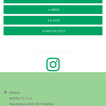
SERVIS
E-SHOP
RADY NA CESTY
Adresa:
Bydliky CZ, s.r.o.
Masarykova 619, 252 19 Rudná