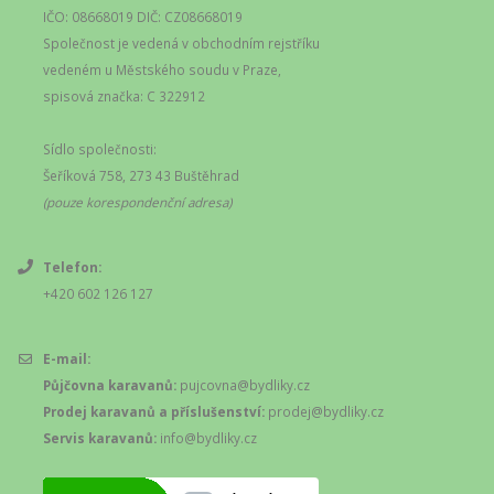
IČO: 08668019 DIČ: CZ08668019
Společnost je vedená v obchodním rejstříku
vedeném u Městského soudu v Praze,
spisová značka: C 322912
Sídlo společnosti:
Šeříková 758, 273 43 Buštěhrad
(pouze korespondenční adresa)
Telefon:
+420 602 126 127
E-mail:
Půjčovna karavanů:
pujcovna@bydliky.cz
Prodej karavanů a příslušenství:
prodej@bydliky.cz
Servis karavanů:
info@bydliky.cz