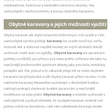
soběstačnost, funkčnost a minimální náročnost obsluhy. Vše
samozřejmě v duchu komfortu a luxusu obytného karavanu.
Obytné karavany a jejich možnosti využití
Obytný karavan ale skýtá nespočet možností pro své využití a s tím
samozřejmě výrobci počítají.
Karavany
lze osadit nosiči kol, serfu,
motorek atd. a dokonce největší modely ve svých útrobách dokáží
uschovat i malé auto na vyjížďky.
Obytné karavany
lze upravit pro
potřeby vozíčkářů, pro převoz psů nebo jiného zvířectva ale také na
nejrůznější profesionální sportovní aktivity jako jsou kola, motokáry,
potápění atd. Vše, pokud si to zákazník přeje mít ve svém obytném
karavanu lze přizpůsobit a ušít obytný karavan přímo na míru. U nás
nabízené karavany Niewiadów vycházející z dlouholeté tradice,
nabízejí vynikající vlastnosti, kvalitní zpracování a nejrůznější
modifikace na vaše přání.
Obytné karavany
si můžete vyzkoušet v
naší půjčovně a pokud shledáte, že využijete karavan vícekrát než
jednou ročně na dovolenou, rádi vám nabídneme ke koupi model