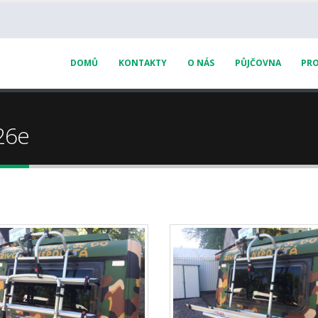
DOMŮ
KONTAKTY
O NÁS
PŮJČOVNA
PRO
26e