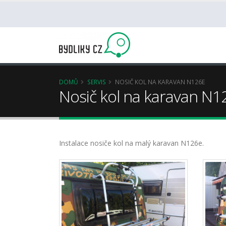
DOMŮ
SERVIS
NOSIČ KOL NA KARAVAN N126E
Nosič kol na karavan N1
Instalace nosiče kol na malý karavan N126e.