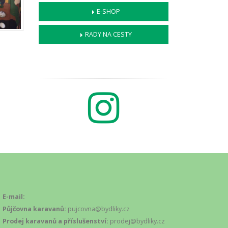
E-SHOP
RADY NA CESTY
E-mail:
Půjčovna karavanů:
pujcovna@bydliky.cz
Prodej karavanů a příslušenství:
prodej@bydliky.cz