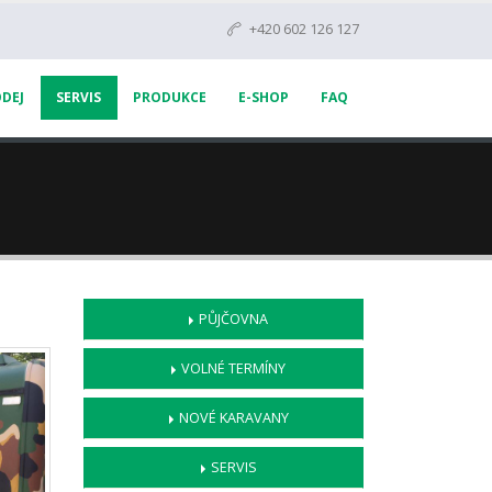
+420 602 126 127
DEJ
SERVIS
PRODUKCE
E-SHOP
FAQ
PŮJČOVNA
VOLNÉ TERMÍNY
NOVÉ KARAVANY
SERVIS