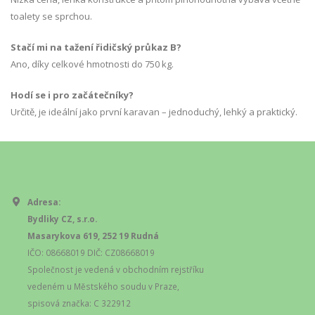
toalety se sprchou.
Stačí mi na tažení řidičský průkaz B?
Ano, díky celkové hmotnosti do 750 kg.
Hodí se i pro začátečníky?
Určitě, je ideální jako první karavan – jednoduchý, lehký a praktický.
Adresa:
Bydliky CZ, s.r.o.
Masarykova 619, 252 19 Rudná
IČO: 08668019 DIČ: CZ08668019
Společnost je vedená v obchodním rejstříku
vedeném u Městského soudu v Praze,
spisová značka: C 322912