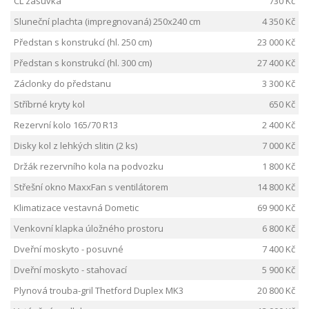
CL zásuvka
730 Kč
Sluneční plachta (impregnovaná) 250x240 cm
4 350 Kč
Předstan s konstrukcí (hl. 250 cm)
23 000 Kč
Předstan s konstrukcí (hl. 300 cm)
27 400 Kč
Záclonky do předstanu
3 300 Kč
Stříbrné kryty kol
650 Kč
Rezervní kolo 165/70 R13
2 400 Kč
Disky kol z lehkých slitin (2 ks)
7 000 Kč
Držák rezervního kola na podvozku
1 800 Kč
Střešní okno MaxxFan s ventilátorem
14 800 Kč
Klimatizace vestavná Dometic
69 900 Kč
Venkovní klapka úložného prostoru
6 800 Kč
Dveřní moskyto - posuvné
7 400 Kč
Dveřní moskyto - stahovací
5 900 Kč
Plynová trouba-gril Thetford Duplex MK3
20 800 Kč