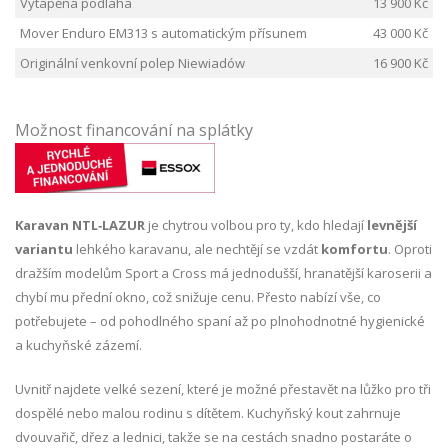
Vytápěná podlaha
13 900 Kč
Mover Enduro EM313 s automatickým přísunem
43 000 Kč
Originální venkovní polep Niewiadów
16 900 Kč
Možnost financování na splátky
Karavan NTL‑LAZUR
je chytrou volbou pro ty, kdo hledají
levnější
variantu
lehkého karavanu, ale nechtějí se vzdát
komfortu
. Oproti
dražším modelům Sport a Cross má jednodušší, hranatější karoserii a
chybí mu přední okno, což snižuje cenu. Přesto nabízí vše, co
potřebujete – od pohodlného spaní až po plnohodnotné hygienické
a kuchyňské zázemí.
Uvnitř najdete velké sezení, které je možné přestavět na lůžko pro tři
dospělé nebo malou rodinu s dítětem. Kuchyňský kout zahrnuje
dvouvařič, dřez a lednici, takže se na cestách snadno postaráte o