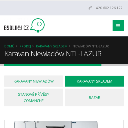
+420 602 126 127
DOMŮ
PRODEJ
KARAVANY SKLADEM
NIEWIADÓW NTL-LAZUR
Karavan Niewiadów NTL-LAZUR
KARAVANY NIEWIADÓW
KARAVANY SKLADEM
STANOVÉ PŘÍVĚSY
BAZAR
COMANCHE