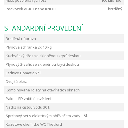
Max. povolená rychlost
100 km/hod.
Podvozek AL-KO nebo KNOTT
brzděný
STANDARDNÍ PROVEDENÍ
Brzděná náprava
Plynová schránka 2x 10 kg
Kuchyňský dřez se skleněnou krycí deskou
Plynový 2-vařič se skleněnou krycí deskou
Lednice Dometic 57 l.
Dvojitá okna
Kombinované rolety na otevíracích oknech
Paket LED vnitřní osvětlení
Nádrž na čistou vodu 30 l.
Sprchový set s elektrickým ohřívačem vody – 5l.
Kazetové chemické WC Thetford