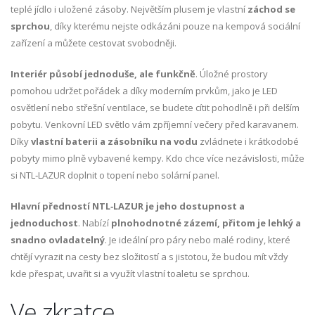
teplé jídlo i uložené zásoby. Největším plusem je vlastní
záchod se
sprchou
, díky kterému nejste odkázáni pouze na kempová sociální
zařízení a můžete cestovat svobodněji.
Interiér působí jednoduše, ale funkčně
. Úložné prostory
pomohou udržet pořádek a díky moderním prvkům, jako je LED
osvětlení nebo střešní ventilace, se budete cítit pohodlně i při delším
pobytu. Venkovní LED světlo vám zpříjemní večery před karavanem.
Díky
vlastní baterii a zásobníku na vodu
zvládnete i krátkodobé
pobyty mimo plně vybavené kempy. Kdo chce více nezávislosti, může
si NTL‑LAZUR doplnit o topení nebo solární panel.
Hlavní předností NTL‑LAZUR je jeho dostupnost a
jednoduchost
. Nabízí
plnohodnotné zázemí, přitom je lehký a
snadno ovladatelný
. Je ideální pro páry nebo malé rodiny, které
chtějí vyrazit na cesty bez složitostí a s jistotou, že budou mít vždy
kde přespat, uvařit si a využít vlastní toaletu se sprchou.
Ve zkratce