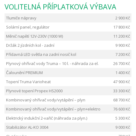
VOLITELNÁ PŘÍPLATKOVÁ VÝBAVA
Tlumiče nápravy
2 900 Kč
Solární panel, regulátor
17 800 Kč
Měnič napětí 12V-230V (1000 W)
11 200 Kč
Držák 2 jízdních kol - zadní
9 900 Kč
Přídavná LED světla na zadní nosič kol
7 200 Kč
Plynový ohřívač vody Truma – 10 l. - náhrada za el.
26 700 Kč
Čalounění PREMIUM
1 400 Kč
Topení Truma Varioheat
47 900 Kč
Plynové topení Propex HS2000
33 300 Kč
Kombinovaný ohřívač vody/vytápění – plyn
68 700 Kč
Kombinovaný ohřívač vody/vytápění – plyn+elektro
76 600 Kč
Elektrický indukční 2-vařič (náhrada za plyn.)
5 300 Kč
Stabilizátor AL-KO 3004
9 000 Kč