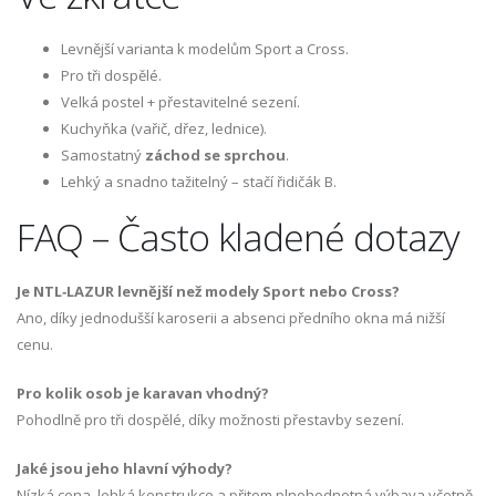
Levnější varianta k modelům Sport a Cross.
Pro tři dospělé.
Velká postel + přestavitelné sezení.
Kuchyňka (vařič, dřez, lednice).
Samostatný
záchod se sprchou
.
Lehký a snadno tažitelný – stačí řidičák B.
FAQ – Často kladené dotazy
Je NTL‑LAZUR levnější než modely Sport nebo Cross?
Ano, díky jednodušší karoserii a absenci předního okna má nižší
cenu.
Pro kolik osob je karavan vhodný?
Pohodlně pro tři dospělé, díky možnosti přestavby sezení.
Jaké jsou jeho hlavní výhody?
Nízká cena, lehká konstrukce a přitom plnohodnotná výbava včetně