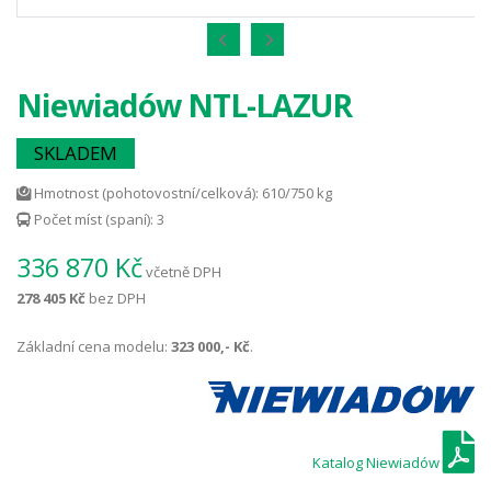
Niewiadów NTL-LAZUR
SKLADEM
Hmotnost (pohotovostní/celková): 610/750 kg
Počet míst (spaní): 3
336 870 Kč
včetně DPH
278 405 Kč
bez DPH
Základní cena modelu:
323 000,- Kč
.
Katalog Niewiadów