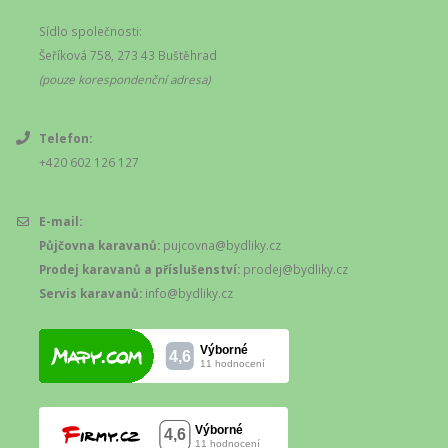
Sídlo společnosti:
Šeříková 758, 273 43 Buštěhrad
(pouze korespondenční adresa)
Telefon:
+420 602 126 127
E-mail:
Půjčovna karavanů:
pujcovna@bydliky.cz
Prodej karavanů a příslušenství:
prodej@bydliky.cz
Servis karavanů:
info@bydliky.cz