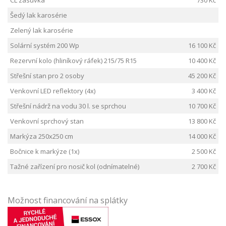
Šedý lak karosérie
Zelený lak karosérie
Solární systém 200 Wp
16 100 Kč
Rezervní kolo (hliníkový ráfek) 215/75 R15
10 400 Kč
Střešní stan pro 2 osoby
45 200 Kč
Venkovní LED reflektory (4x)
3 400 Kč
Střešní nádrž na vodu 30 l. se sprchou
10 700 Kč
Venkovní sprchový stan
13 800 Kč
Markýza 250x250 cm
14 000 Kč
Bočnice k markýze (1x)
2 500 Kč
Tažné zařízení pro nosič kol (odnímatelné)
2 700 Kč
Možnost financování na splátky