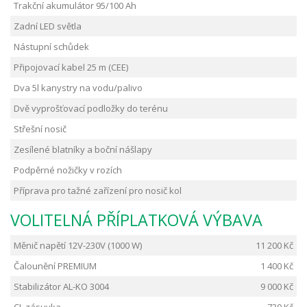
Trakční akumulátor 95/100 Ah
Zadní LED světla
Nástupní schůdek
Připojovací kabel 25 m (CEE)
Dva 5l kanystry na vodu/palivo
Dvě vyprošťovací podložky do terénu
Střešní nosič
Zesílené blatníky a boční nášlapy
Podpěrné nožičky v rozích
Příprava pro tažné zařízení pro nosič kol
VOLITELNÁ PŘÍPLATKOVÁ VÝBAVA
Měnič napětí 12V-230V (1000 W)
11 200 Kč
Čalounění PREMIUM
1 400 Kč
Stabilizátor AL-KO 3004
9 000 Kč
CL zásuvka
730 Kč