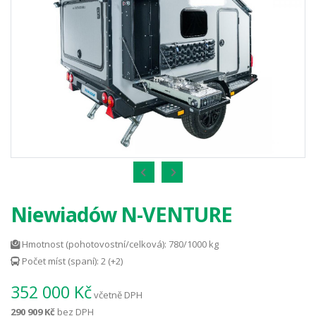
Niewiadów N-VENTURE
Hmotnost (pohotovostní/celková): 780/1000 kg
Počet míst (spaní): 2 (+2)
352 000 Kč
včetně DPH
290 909 Kč
bez DPH