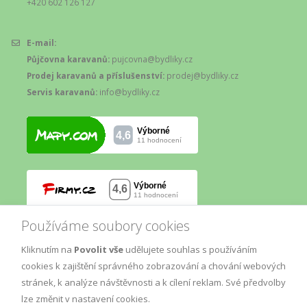
+420 602 126 127
E-mail:
Půjčovna karavanů:
pujcovna@bydliky.cz
Prodej karavanů a příslušenství:
prodej@bydliky.cz
Servis karavanů:
info@bydliky.cz
Používáme soubory cookies
Kliknutím na
Povolit vše
udělujete souhlas s používáním
cookies k zajištění správného zobrazování a chování webových
stránek, k analýze návštěvnosti a k cílení reklam. Své předvolby
lze změnit v nastavení cookies.