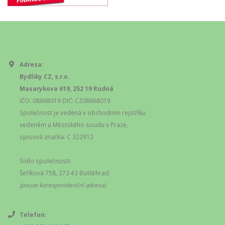
Adresa:
Bydliky CZ, s.r.o.
Masarykova 619, 252 19 Rudná
IČO: 08668019 DIČ: CZ08668019
Společnost je vedená v obchodním rejstříku
vedeném u Městského soudu v Praze,
spisová značka: C 322912
Sídlo společnosti:
Šeříková 758, 273 43 Buštěhrad
(pouze korespondenční adresa)
Telefon: