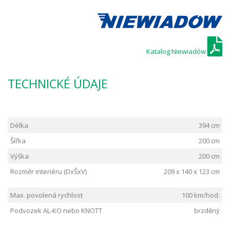
Katalog Niewiadów
TECHNICKÉ ÚDAJE
Délka
394 cm
Šířka
200 cm
Výška
200 cm
Rozměr interiéru (DxŠxV)
209 x 140 x 123 cm
Max. povolená rychlost
100 km/hod.
Podvozek AL-KO nebo KNOTT
brzděný