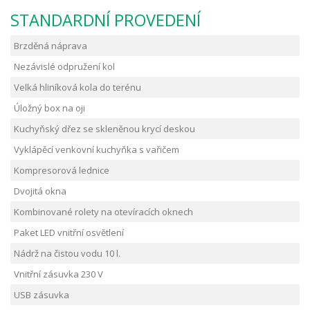
STANDARDNÍ PROVEDENÍ
Brzděná náprava
Nezávislé odpružení kol
Velká hliníková kola do terénu
Úložný box na oji
Kuchyňský dřez se skleněnou krycí deskou
Vyklápěcí venkovní kuchyňka s vařičem
Kompresorová lednice
Dvojitá okna
Kombinované rolety na otevíracích oknech
Paket LED vnitřní osvětlení
Nádrž na čistou vodu 10 l.
Vnitřní zásuvka 230 V
USB zásuvka