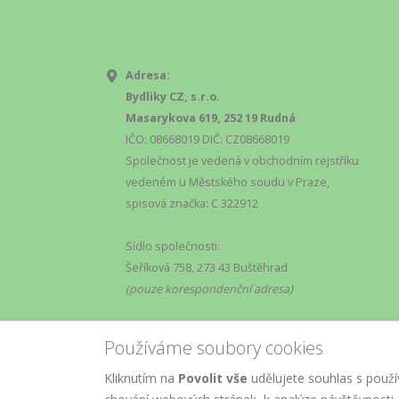
Adresa:
Bydliky CZ, s.r.o.
Masarykova 619, 252 19 Rudná
IČO: 08668019 DIČ: CZ08668019
Společnost je vedená v obchodním rejstříku
vedeném u Městského soudu v Praze,
spisová značka: C 322912
Sídlo společnosti:
Šeříková 758, 273 43 Buštěhrad
(pouze korespondenční adresa)
Používáme soubory cookies
Kliknutím na
Povolit vše
udělujete souhlas s použí