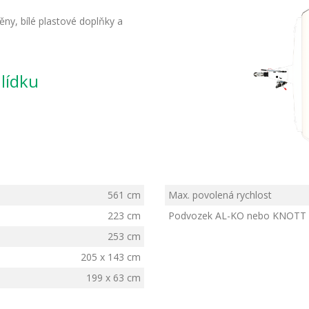
ěny, bílé plastové doplňky a
hlídku
561 cm
Max. povolená rychlost
223 cm
Podvozek AL-KO nebo KNOTT
253 cm
205 x 143 cm
199 x 63 cm