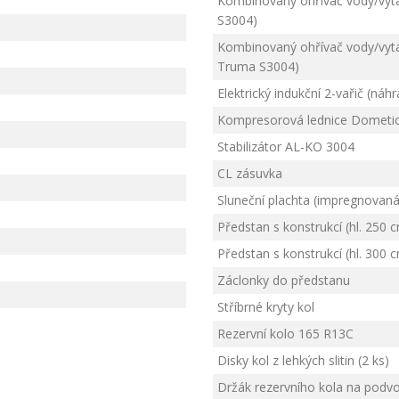
Kombinovaný ohřívač vody/vytá
S3004)
Kombinovaný ohřívač vody/vytá
Truma S3004)
Elektrický indukční 2-vařič (náhr
Kompresorová lednice Dometic 9
Stabilizátor AL-KO 3004
CL zásuvka
Sluneční plachta (impregnovan
Předstan s konstrukcí (hl. 250 
Předstan s konstrukcí (hl. 300 
Záclonky do předstanu
Stříbrné kryty kol
Rezervní kolo 165 R13C
Disky kol z lehkých slitin (2 ks)
Držák rezervního kola na podv