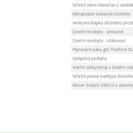
Střešní okno MaxxFan s ventil
Klimatizace vestavná Dometic
Venkovní klapka úložného pros
Dveřní moskyto - posuvné
Dveřní moskyto - stahovací
Plynová trouba-gril Thetford 
Vytápěná podlaha
Vnitřní stěny/strop v šedém od
Střešní pevná markýza Dometi
Mover Enduro EM313 s automa