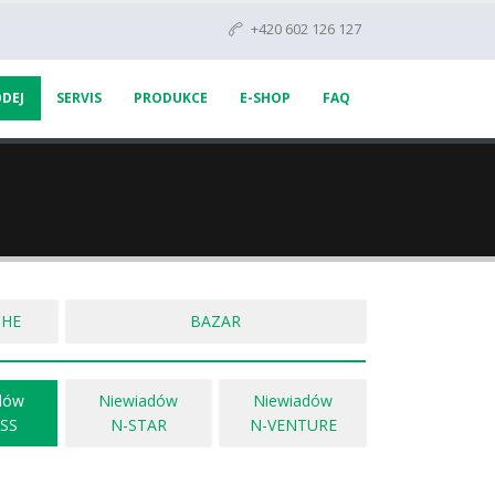
+420 602 126 127
DEJ
SERVIS
PRODUKCE
E-SHOP
FAQ
CHE
BAZAR
dów
Niewiadów
Niewiadów
SS
N-STAR
N-VENTURE