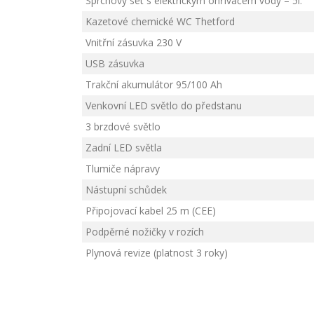
Sprchový set s elektrickým ohřívačem vody – 5l.
Kazetové chemické WC Thetford
Vnitřní zásuvka 230 V
USB zásuvka
Trakční akumulátor 95/100 Ah
Venkovní LED světlo do předstanu
3 brzdové světlo
Zadní LED světla
Tlumiče nápravy
Nástupní schůdek
Připojovací kabel 25 m (CEE)
Podpěrné nožičky v rozích
Plynová revize (platnost 3 roky)