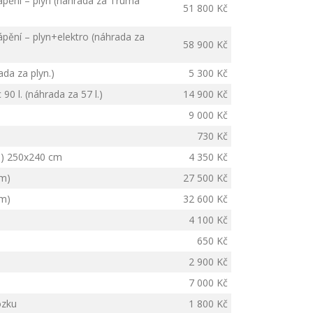
pění – plyn (náhrada za Truma
51 800 Kč
pění – plyn+elektro (náhrada za
58 900 Kč
ada za plyn.)
5 300 Kč
0 l. (náhrada za 57 l.)
14 900 Kč
9 000 Kč
730 Kč
á) 250x240 cm
4 350 Kč
cm)
27 500 Kč
cm)
32 600 Kč
4 100 Kč
650 Kč
2 900 Kč
7 000 Kč
ozku
1 800 Kč