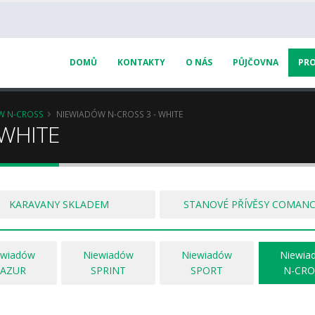
DOMŮ
KONTAKTY
O NÁS
PŮJČOVNA
PRO
W N-CROSS
NIEWIADÓW N-CROSS 3 - WHITE
 WHITE
KARAVANY SKLADEM
STANOVÉ PŘÍVĚSY COMAN
ewiadów
Niewiadów
Niewiadów
Niewia
LAZUR
SPRINT
SPORT
N-CRO