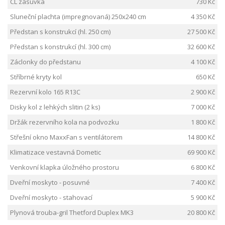
CL zásuvka
730 Kč
Sluneční plachta (impregnovaná) 250x240 cm
4 350 Kč
Předstan s konstrukcí (hl. 250 cm)
27 500 Kč
Předstan s konstrukcí (hl. 300 cm)
32 600 Kč
Záclonky do předstanu
4 100 Kč
Stříbrné kryty kol
650 Kč
Rezervní kolo 165 R13C
2 900 Kč
Disky kol z lehkých slitin (2 ks)
7 000 Kč
Držák rezervního kola na podvozku
1 800 Kč
Střešní okno MaxxFan s ventilátorem
14 800 Kč
Klimatizace vestavná Dometic
69 900 Kč
Venkovní klapka úložného prostoru
6 800 Kč
Dveřní moskyto - posuvné
7 400 Kč
Dveřní moskyto - stahovací
5 900 Kč
Plynová trouba-gril Thetford Duplex MK3
20 800 Kč