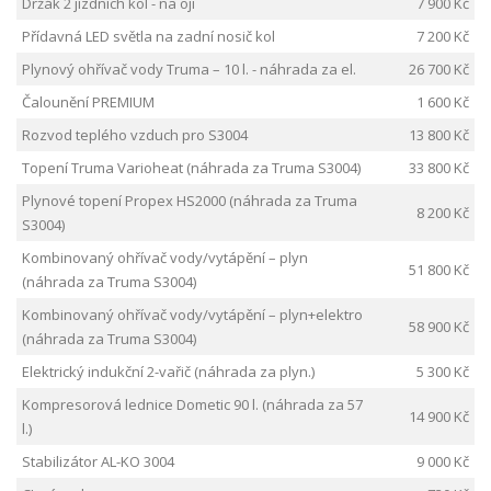
Držák 2 jízdních kol - na oji
7 900 Kč
Přídavná LED světla na zadní nosič kol
7 200 Kč
Plynový ohřívač vody Truma – 10 l. - náhrada za el.
26 700 Kč
Čalounění PREMIUM
1 600 Kč
Rozvod teplého vzduch pro S3004
13 800 Kč
Topení Truma Varioheat (náhrada za Truma S3004)
33 800 Kč
Plynové topení Propex HS2000 (náhrada za Truma
8 200 Kč
S3004)
Kombinovaný ohřívač vody/vytápění – plyn
51 800 Kč
(náhrada za Truma S3004)
Kombinovaný ohřívač vody/vytápění – plyn+elektro
58 900 Kč
(náhrada za Truma S3004)
Elektrický indukční 2-vařič (náhrada za plyn.)
5 300 Kč
Kompresorová lednice Dometic 90 l. (náhrada za 57
14 900 Kč
l.)
Stabilizátor AL-KO 3004
9 000 Kč