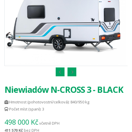
Niewiadów N-CROSS 3 - BLACK
Hmotnost (pohotovostní/celková): 840/950 kg
Počet míst (spaní): 3
498 000 Kč
včetně DPH
411 570 Kč
bez DPH