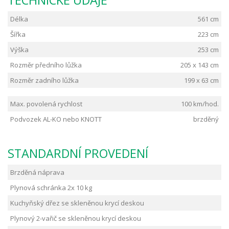
Délka
561 cm
Šířka
223 cm
Výška
253 cm
Rozměr předního lůžka
205 x 143 cm
Rozměr zadního lůžka
199 x 63 cm
Max. povolená rychlost
100 km/hod.
Podvozek AL-KO nebo KNOTT
brzděný
STANDARDNÍ PROVEDENÍ
Brzděná náprava
Plynová schránka 2x 10 kg
Kuchyňský dřez se skleněnou krycí deskou
Plynový 2-vařič se skleněnou krycí deskou