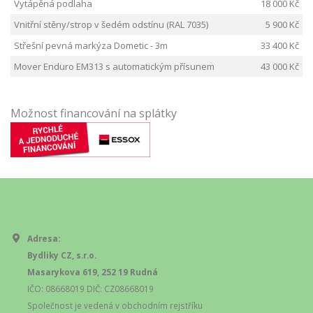
Vytápěná podlaha
18 000 Kč
Vnitřní stěny/strop v šedém odstínu (RAL 7035)
5 900 Kč
Střešní pevná markýza Dometic - 3m
33 400 Kč
Mover Enduro EM313 s automatickým přísunem
43 000 Kč
Možnost financování na splátky
Adresa:
Bydliky CZ, s.r.o.
Masarykova 619, 252 19 Rudná
IČO: 08668019 DIČ: CZ08668019
Společnost je vedená v obchodním rejstříku