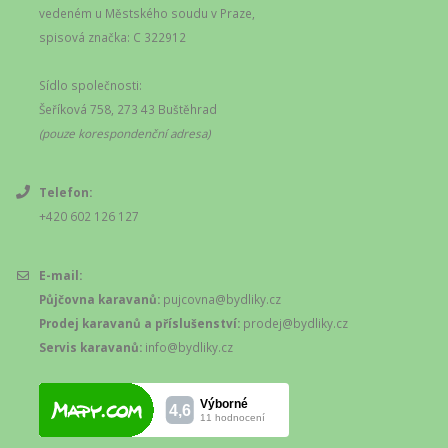
vedeném u Městského soudu v Praze,
spisová značka: C 322912
Sídlo společnosti:
Šeříková 758, 273 43 Buštěhrad
(pouze korespondenční adresa)
Telefon:
+420 602 126 127
E-mail:
Půjčovna karavanů:
pujcovna@bydliky.cz
Prodej karavanů a příslušenství:
prodej@bydliky.cz
Servis karavanů:
info@bydliky.cz