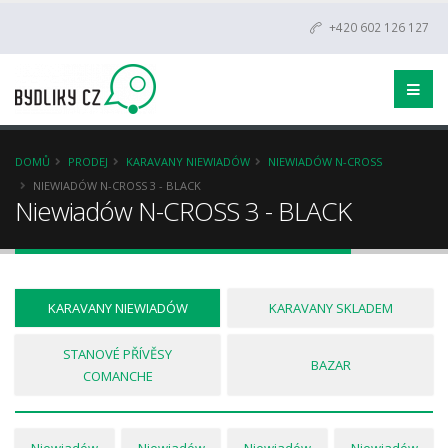
+420 602 126 127
DOMŮ
PRODEJ
KARAVANY NIEWIADÓW
NIEWIADÓW N-CROSS
NIEWIADÓW N-CROSS 3 - BLACK
Niewiadów N-CROSS 3 - BLACK
KARAVANY NIEWIADÓW
KARAVANY SKLADEM
STANOVÉ PŘÍVĚSY
BAZAR
COMANCHE