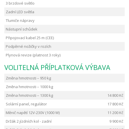
3 brzdové světlo
Zadní LED světla
Tlumiče nápravy
Nástupní schůdek
Připojovací kabel 25 m (CEE)
Podpěrné nožičky v rozích
Plynová revize (platnost 3 roky)
VOLITELNÁ PŘÍPLATKOVÁ VÝBAVA
Změna hmotnosti – 950 kg
Změna hmotnosti – 1000 kg
Změna hmotnosti – 1300 kg
14 800 Kč
Solární panel, regulátor
17 800 Kč
Měnič napětí 12V-230V (1000 W)
11 200 Kč
Držák 2 jízdních kol - zadní
9 900 Kč