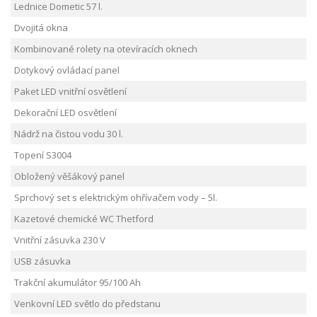
Lednice Dometic 57 l.
Dvojitá okna
Kombinované rolety na otevíracích oknech
Dotykový ovládací panel
Paket LED vnitřní osvětlení
Dekorační LED osvětlení
Nádrž na čistou vodu 30 l.
Topení S3004
Obložený věšákový panel
Sprchový set s elektrickým ohřívačem vody – 5l.
Kazetové chemické WC Thetford
Vnitřní zásuvka 230 V
USB zásuvka
Trakční akumulátor 95/100 Ah
Venkovní LED světlo do předstanu