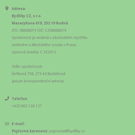
Adresa:
Bydliky CZ, s.r.o.
Masarykova 619, 252 19 Rudná
IČO: 08668019 DIČ: CZ08668019
Společnost je vedená v obchodním rejstříku
vedeném u Městského soudu v Praze,
spisová značka: C 322912
Sídlo společnosti:
Šeříková 758, 273 43 Buštěhrad
(pouze korespondenční adresa)
Telefon:
+420 602 126 127
E-mail:
Půjčovna karavanů:
pujcovna@bydliky.cz