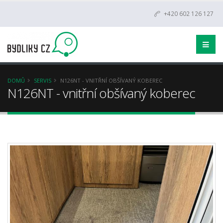
+420 602 126 127
DOMŮ
SERVIS
N126NT - VNITŘNÍ OBŠÍVANÝ KOBEREC
N126NT - vnitřní obšívaný koberec