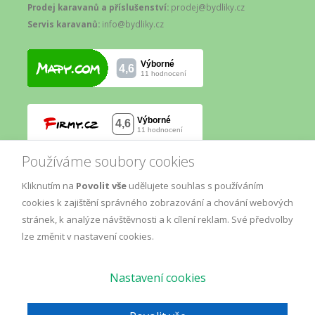
Prodej karavanů a příslušenství:
prodej@bydliky.cz
Servis karavanů:
info@bydliky.cz
Používáme soubory cookies
Kliknutím na
Povolit vše
udělujete souhlas s používáním
cookies k zajištění správného zobrazování a chování webových
stránek, k analýze návštěvnosti a k cílení reklam. Své předvolby
lze změnit v nastavení cookies.
Nastavení cookies
© Copyright
AM
2019.
Marketing
, All Rights Reserved.
GDPR