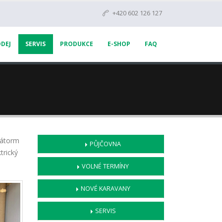
+420 602 126 127
DEJ
SERVIS
PRODUKCE
E-SHOP
FAQ
látorm
PŮJČOVNA
trický
VOLNÉ TERMÍNY
NOVÉ KARAVANY
SERVIS