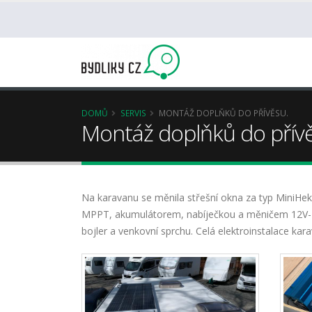
DOMŮ
SERVIS
MONTÁŽ DOPLŇKŮ DO PŘÍVĚSU.
Montáž doplňků do přív
Na karavanu se měnila střešní okna za typ MiniHek
MPPT, akumulátorem, nabíječkou a měničem 12V-23
bojler a venkovní sprchu. Celá elektroinstalace kar