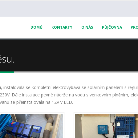
DOMŮ
KONTAKTY
O NÁS
PŮJČOVNA
PRO
ěsu.
i, instalovala se kompletní elektrovýbava se solárním panelem s regu
0V. Dále instalace pevné nádrže na vodu s venkovním plněním, elek
avanu se přeinstalovala na 12V v LED.