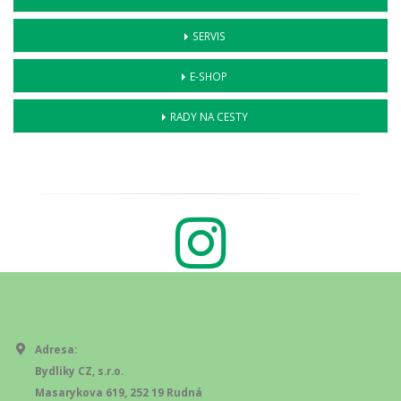
SERVIS
E-SHOP
RADY NA CESTY
Adresa:
Bydliky CZ, s.r.o.
Masarykova 619, 252 19 Rudná