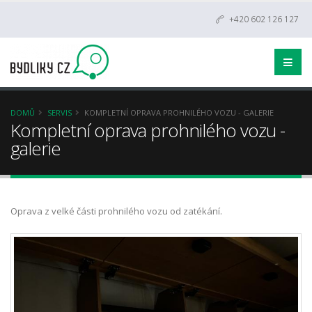
+420 602 126 127
DOMŮ
SERVIS
KOMPLETNÍ OPRAVA PROHNILÉHO VOZU - GALERIE
Kompletní oprava prohnilého vozu -
galerie
Oprava z velké části prohnilého vozu od zatékání.