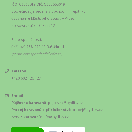
IČO: 08668019 DIČ: CZ08668019
Společnost je vedená v obchodním rejstříku
vedeném u Městského soudu v Praze,
spisová značka: C 322912
Sídlo společnosti:
Šeříková 758, 273 43 Buštěhrad
(pouze korespondenční adresa)
Telefon:
+420 602 126 127
E-mail:
Půjčovna karavanů:
pujcovna@bydliky.cz
Prodej karavanů a příslušenství:
prodej@bydliky.cz
Servis karavanů:
info@bydliky.cz