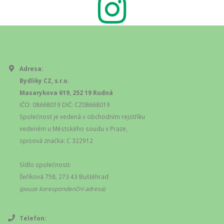
Adresa:
Bydliky CZ, s.r.o.
Masarykova 619, 252 19 Rudná
IČO: 08668019 DIČ: CZ08668019
Společnost je vedená v obchodním rejstříku
vedeném u Městského soudu v Praze,
spisová značka: C 322912
Sídlo společnosti:
Šeříková 758, 273 43 Buštěhrad
(pouze korespondenční adresa)
Telefon: