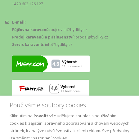
+420 602 126 127
E-mail:
Půjčovna karavanů:
pujcovna@bydliky.cz
Prodej karavanů a příslušenství:
prodej@bydliky.cz
Servis karavanů:
info@bydliky.cz
Používáme soubory cookies
Kliknutím na
Povolit vše
udělujete souhlas s používáním
cookies k zajištění správného zobrazování a chování webových
stránek, k analýze návštěvnosti a k cílení reklam. Své předvolby
lze změnit v nastavení cookies.