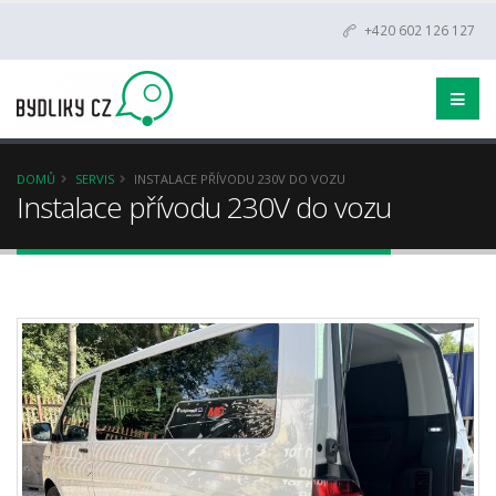
+420 602 126 127
DOMŮ
SERVIS
INSTALACE PŘÍVODU 230V DO VOZU
Instalace přívodu 230V do vozu