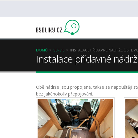
DOMŮ
SERVIS
INSTALACE PŘÍDAVNÉ NÁDRŽE ČISTÉ VO
Instalace přídavné nádrže
Obě nádrže jsou propojené, takže se napouštějí st
bez jakéhokoliv přepojování.