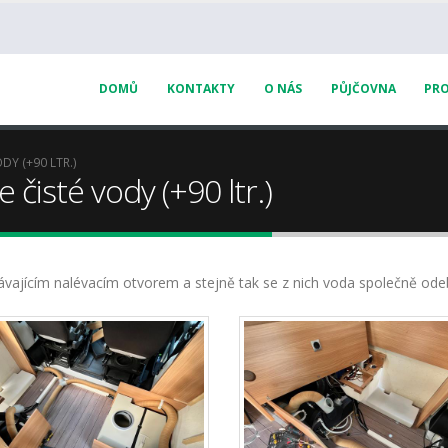
DOMŮ
KONTAKTY
O NÁS
PŮJČOVNA
PRO
DY (+90 LTR.)
 čisté vody (+90 ltr.)
ávajícím nalévacím otvorem a stejně tak se z nich voda společně ode