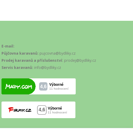
E-mail:
Půjčovna karavanů:
pujcovna@bydliky.cz
Prodej karavanů a příslušenství:
prodej@bydliky.cz
Servis karavanů:
info@bydliky.cz