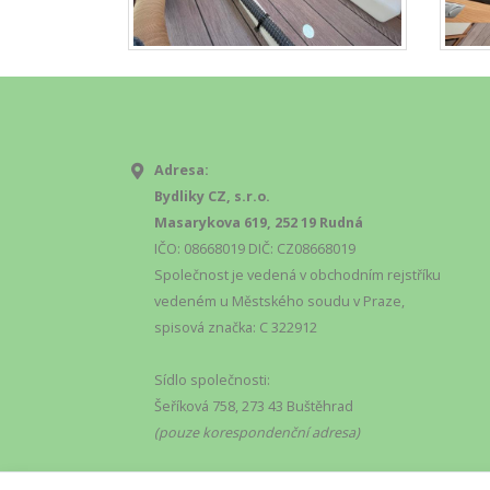
Adresa:
Bydliky CZ, s.r.o.
Masarykova 619, 252 19 Rudná
IČO: 08668019 DIČ: CZ08668019
Společnost je vedená v obchodním rejstříku
vedeném u Městského soudu v Praze,
spisová značka: C 322912
Sídlo společnosti:
Šeříková 758, 273 43 Buštěhrad
(pouze korespondenční adresa)