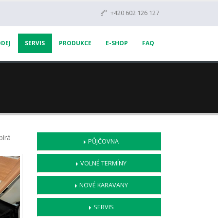
+420 602 126 127
DEJ
SERVIS
PRODUKCE
E-SHOP
FAQ
bírá
PŮJČOVNA
VOLNÉ TERMÍNY
NOVÉ KARAVANY
SERVIS