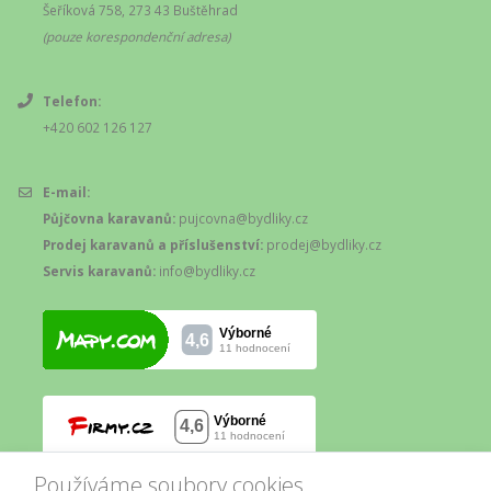
Šeříková 758, 273 43 Buštěhrad
(pouze korespondenční adresa)
Telefon:
+420 602 126 127
E-mail:
Půjčovna karavanů:
pujcovna@bydliky.cz
Prodej karavanů a příslušenství:
prodej@bydliky.cz
Servis karavanů:
info@bydliky.cz
Používáme soubory cookies