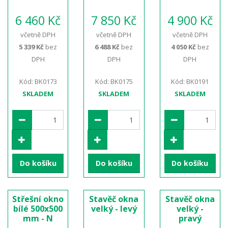
6 460 Kč
7 850 Kč
4 900 Kč
včetně DPH
včetně DPH
včetně DPH
5 339 Kč
bez
6 488 Kč
bez
4 050 Kč
bez
DPH
DPH
DPH
Kód: BK0173
Kód: BK0175
Kód: BK0191
SKLADEM
SKLADEM
SKLADEM
Do košíku
Do košíku
Do košíku
Střešní okno
Stavěč okna
Stavěč okna
bílé 500x500
velký - levý
velký -
mm - N
pravý