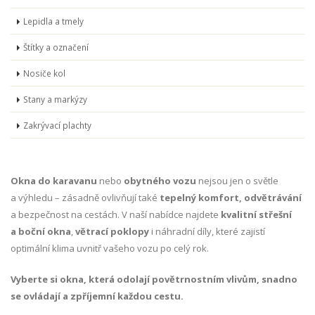
Lepidla a tmely
Štítky a označení
Nosiče kol
Stany a markýzy
Zakrývací plachty
Okna do karavanu
nebo
obytného vozu
nejsou jen o světle
a výhledu – zásadně ovlivňují také
tepelný komfort, odvětrávání
a bezpečnost na cestách. V naší nabídce najdete
kvalitní střešní
a boční okna
,
větrací poklopy
i náhradní díly, které zajistí
optimální klima uvnitř vašeho vozu po celý rok.
Vyberte si okna, která odolají povětrnostním vlivům, snadno
se ovládají a zpříjemní každou cestu.