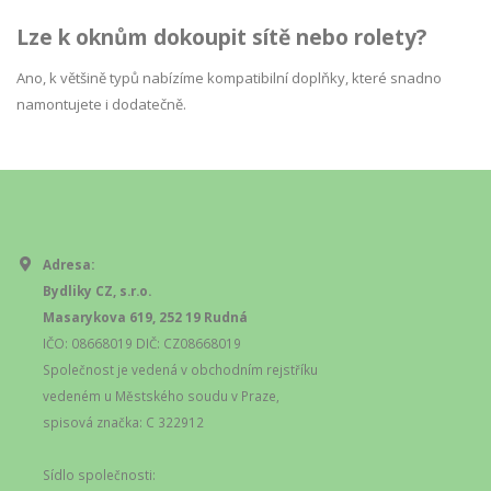
Lze k oknům dokoupit sítě nebo rolety?
Ano, k většině typů nabízíme kompatibilní doplňky, které snadno
namontujete i dodatečně.
Adresa:
Bydliky CZ, s.r.o.
Masarykova 619, 252 19 Rudná
IČO: 08668019 DIČ: CZ08668019
Společnost je vedená v obchodním rejstříku
vedeném u Městského soudu v Praze,
spisová značka: C 322912
Sídlo společnosti: