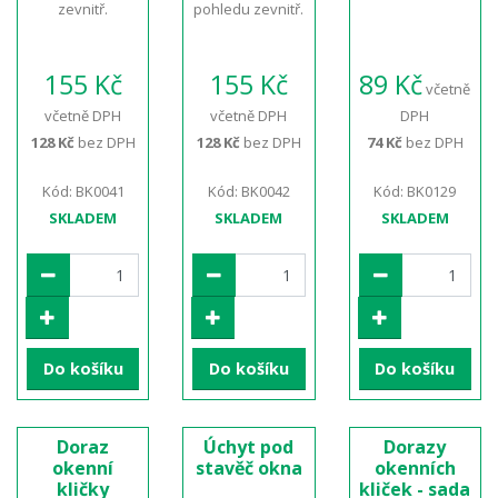
zevnitř.
pohledu zevnitř.
155 Kč
155 Kč
89 Kč
včetně
včetně DPH
včetně DPH
DPH
128 Kč
bez DPH
128 Kč
bez DPH
74 Kč
bez DPH
Kód: BK0041
Kód: BK0042
Kód: BK0129
SKLADEM
SKLADEM
SKLADEM
Do košíku
Do košíku
Do košíku
Doraz
Úchyt pod
Dorazy
okenní
stavěč okna
okenních
kličky
kliček - sada