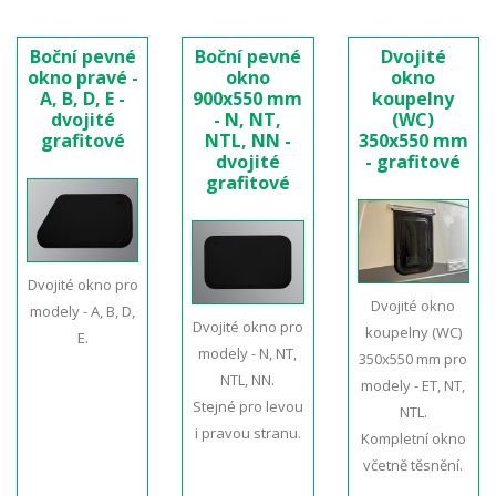
Boční pevné
Boční pevné
Dvojité
okno pravé -
okno
okno
A, B, D, E -
900x550 mm
koupelny
dvojité
- N, NT,
(WC)
grafitové
NTL, NN -
350x550 mm
dvojité
- grafitové
grafitové
Dvojité okno pro
Dvojité okno
modely - A, B, D,
Dvojité okno pro
koupelny (WC)
E.
modely - N, NT,
350x550 mm pro
NTL, NN.
modely - ET, NT,
Stejné pro levou
NTL.
i pravou stranu.
Kompletní okno
včetně těsnění.