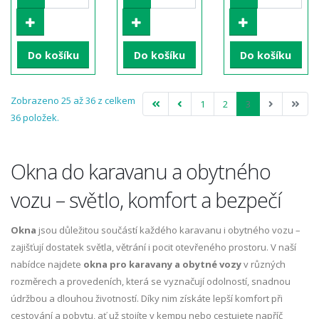
Do košíku
Do košíku
Do košíku
Zobrazeno 25 až 36 z celkem
1
2
3
36 položek.
Okna do karavanu a obytného
vozu – světlo, komfort a bezpečí
Okna
jsou důležitou součástí každého karavanu i obytného vozu –
zajišťují dostatek světla, větrání i pocit otevřeného prostoru. V naší
nabídce najdete
okna pro karavany a obytné vozy
v různých
rozměrech a provedeních, která se vyznačují odolností, snadnou
údržbou a dlouhou životností. Díky nim získáte lepší komfort při
cestování a pobytu, ať už stojíte v kempu nebo cestujete napříč