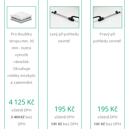
Pro tloušťku
Levý při pohledu
Pravý při
stropu min. 30
zevnitř.
pohledu zevnitř.
mm - nutno
vytvořit
rámeček.
Obsahuje
roletky moskyto
a zatemnění.
4 125 Kč
195 Kč
195 Kč
včetně DPH
3 409 Kč
bez
včetně DPH
včetně DPH
DPH
161 Kč
bez DPH
161 Kč
bez DPH