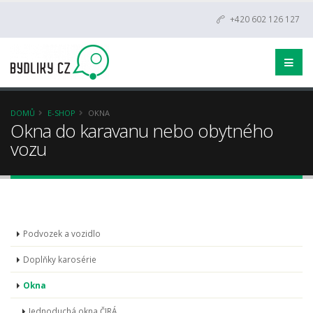
+420 602 126 127
DOMŮ
E-SHOP
OKNA
Okna do karavanu nebo obytného
vozu
Podvozek a vozidlo
Doplňky karosérie
Okna
Jednoduchá okna ČIRÁ